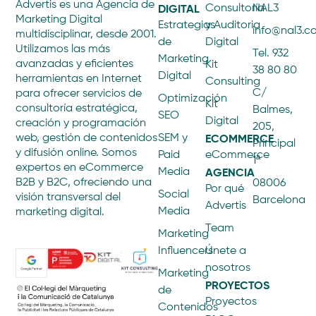
Advertis es una Agencia de
DIGITAL
Consultoría
NAL3
Marketing Digital
Estrategias
y Auditoria
info@nal3.
multidisciplinar, desde 2001.
de
Digital
Utilizamos las más
Tel. 932
Marketing
avanzadas y eficientes
Kit
38 80 80
Digital
herramientas en Internet
Consulting
C/
para ofrecer servicios de
Optimización
Kit
consultoría estratégica,
Balmes,
SEO
Digital
creación y programación
205,
ECOMMERCE
web, gestión de contenidos
SEM y
Principal
y difusión online. Somos
Paid
eCommerce
1ª
expertos en eCommerce
AGENCIA
Media
B2B y B2C, ofreciendo una
08006
Por qué
Social
visión transversal del
Barcelona
Advertis
Media
marketing digital.
Team
Marketing
Influencers
Únete a
nosotros
Marketing
PROYECTOS
de
Proyectos
Contenidos