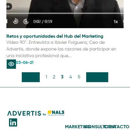
Retos y oportunidades del Hub del Marketing
Video 90". Entrevista a Xavier Folguera, Ceo de
Advertis, donde expone las razones de participar en
una iniciativa profesional que...
03-06-21
3
Previo
1
2
4
5
Próximo
MARKETING
CONSULTORIA
CONTACTO