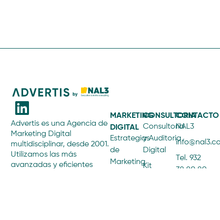
rad
MARKETING
CONSULTORIA
CONTACTO
Advertis es una Agencia de
DIGITAL
Consultoría
NAL3
Marketing Digital
Estrategias
y Auditoria
info@nal3.
multidisciplinar, desde 2001.
de
Digital
Utilizamos las más
Tel. 932
Marketing
avanzadas y eficientes
Kit
38 80 80
Digital
herramientas en Internet
Consulting
C/
para ofrecer servicios de
Optimización
Kit
consultoría estratégica,
Balmes,
SEO
Digital
creación y programación
205,
ECOMMERCE
web, gestión de contenidos
SEM y