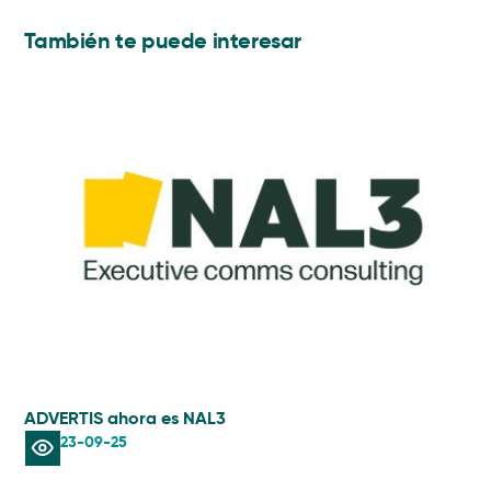
También te puede interesar
ADVERTIS ahora es NAL3
AIS
23-09-25
Lec
in