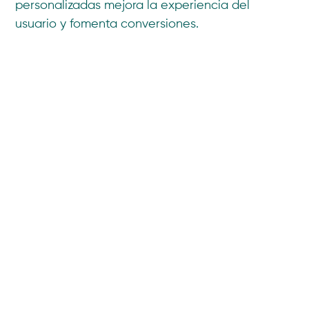
personalizadas mejora la experiencia del
usuario y fomenta conversiones.
Ejemplo práctico: antes y
después de la
optimización
Supongamos una tienda online con una tasa de
conversión del 1%. Después de rediseñar la web
para mejorar la navegación móvil, implementar
CTAs más claros y optimizar la velocidad de
carga, la tasa de conversión aumenta al 3%. En
términos prácticos, esto podría significar pasar
de 10 ventas al mes a 30, un incremento
significativo en ingresos.