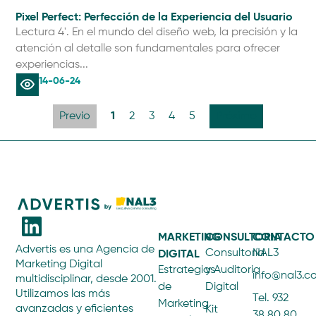
Pixel Perfect: Perfección de la Experiencia del Usuario
Lectura 4'. En el mundo del diseño web, la precisión y la
atención al detalle son fundamentales para ofrecer
experiencias...
14-06-24
1
Previo
2
3
4
5
Próximo
MARKETING
CONSULTORIA
CONTACTO
Advertis es una Agencia de
DIGITAL
Consultoría
NAL3
Marketing Digital
Estrategias
y Auditoria
info@nal3.
multidisciplinar, desde 2001.
de
Digital
Utilizamos las más
Tel. 932
Marketing
avanzadas y eficientes
Kit
38 80 80