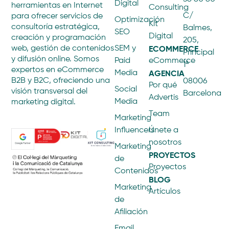
Digital
herramientas en Internet
Consulting
C/
para ofrecer servicios de
Optimización
Kit
consultoría estratégica,
Balmes,
SEO
Digital
creación y programación
205,
ECOMMERCE
web, gestión de contenidos
SEM y
Principal
y difusión online. Somos
Paid
eCommerce
1ª
expertos en eCommerce
AGENCIA
Media
B2B y B2C, ofreciendo una
08006
Por qué
Social
visión transversal del
Barcelona
Advertis
Media
marketing digital.
Team
Marketing
Influencers
Únete a
nosotros
Marketing
PROYECTOS
de
Proyectos
Contenidos
BLOG
Marketing
Artículos
de
Afiliación
Email