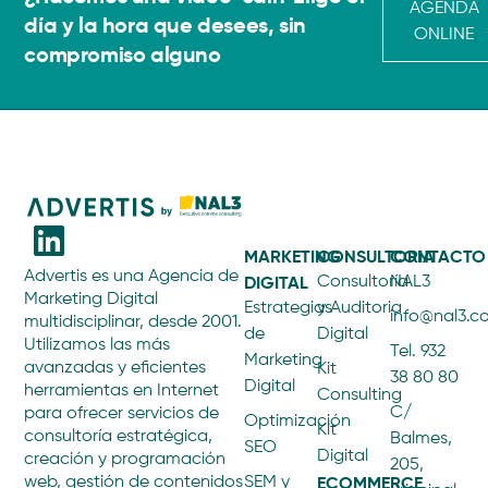
AGENDA
día y la hora que desees, sin
ONLINE
compromiso alguno
MARKETING
CONSULTORIA
CONTACTO
Advertis es una Agencia de
DIGITAL
Consultoría
NAL3
Marketing Digital
Estrategias
y Auditoria
info@nal3.
multidisciplinar, desde 2001.
de
Digital
Utilizamos las más
Tel. 932
Marketing
avanzadas y eficientes
Kit
38 80 80
Digital
herramientas en Internet
Consulting
C/
para ofrecer servicios de
Optimización
Kit
consultoría estratégica,
Balmes,
SEO
Digital
creación y programación
205,
ECOMMERCE
web, gestión de contenidos
SEM y