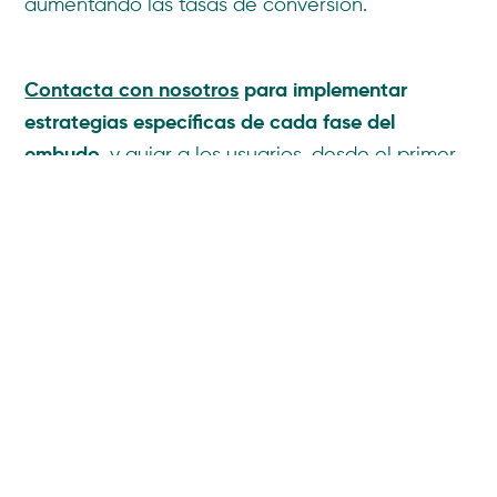
aumentando las tasas de conversión.
Contacta con nosotros
para implementar
estrategias específicas de cada fase del
embudo
,
y guiar a los usuarios, desde el primer
contacto hasta la conversión final, aumentando
las ventas así como la satisfacción del cliente.
Compartir
También te puede interesar