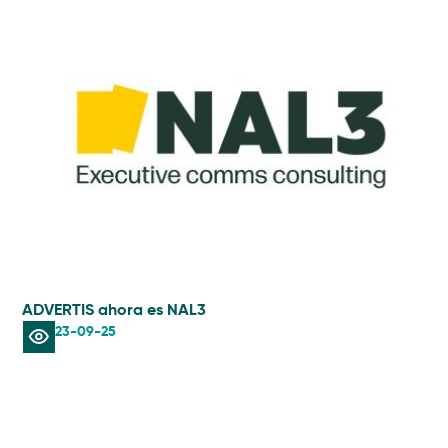
ADVERTIS ahora es NAL3
AIS
23-09-25
Lec
in
rad