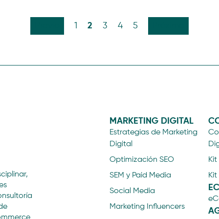
2
Previo
1
3
4
5
Próximo
MARKETING DIGITAL
CO
Estrategias de Marketing
Con
Digital
Dig
Optimización SEO
Kit
ciplinar,
SEM y Paid Media
Kit
es
E
Social Media
onsultoría
eC
de
Marketing Influencers
AG
eCommerce