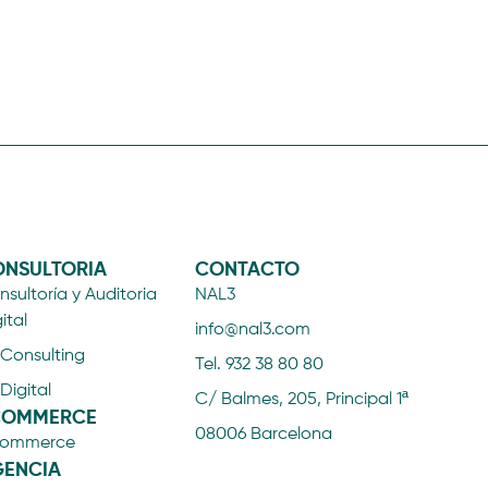
NSULTORIA
CONTACTO
sultoría y Auditoria
NAL3
ital
info@nal3.com
 Consulting
Tel. 932 38 80 80
 Digital
C/ Balmes, 205, Principal 1ª
COMMERCE
08006 Barcelona
ommerce
ENCIA