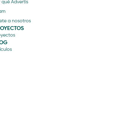
 qué Advertis
am
ete a nosotros
ROYECTOS
oyectos
LOG
ículos