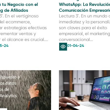
 tu Negocio con el
WhatsApp: La Revolución
g de Afiliados
Comunicación Empresari
3'. En el vertiginoso
Lectura 3'. En un mundo 
el ecommerce,
inmediatez y la personal
r estrategias efectivas
son claves para el éxito
rementar ventas y
empresarial, el marketin
el alcance es crucial....
conversacional...
5-24
01-04-24