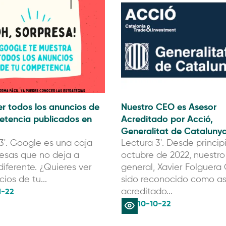
r todos los anuncios de
Nuestro CEO es Asesor
etencia publicados en
Acreditado por Acció,
Generalitat de Cataluny
3'. Google es una caja
Lectura 3'. Desde princip
esas que no deja a
octubre de 2022, nuestro
diferente. ¿Quieres ver
general, Xavier Folguera 
ios de tu...
sido reconocido como a
1-22
acreditado...
10-10-22