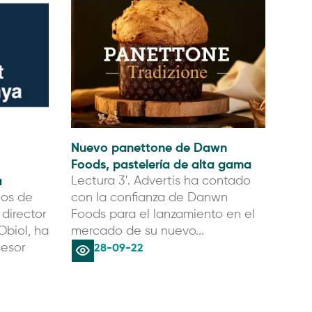
Nuevo panettone de Dawn
Foods, pastelería de alta gama
a
Lectura 3'. Advertis ha contado
ios de
con la confianza de Danwn
 director
Foods para el lanzamiento en el
Obiol, ha
mercado de su nuevo...
28-09-22
sesor