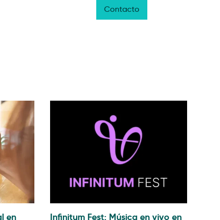
oyectos
Blog
NAL3
Contacto
Esp
l en
Infinitum Fest: Música en vivo en