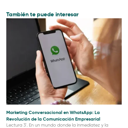
También te puede interesar
Marketing Conversacional en WhatsApp: La
Inf
Revolución de la Comunicación Empresarial
vir
Lectura 3'. En un mundo donde la inmediatez y la
Le