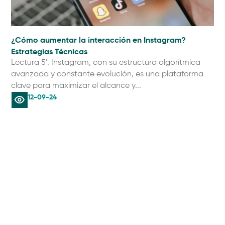
¿Cómo aumentar la interacción en Instagram?
Ma
Estrategias Técnicas
Re
Lectura 5'. Instagram, con su estructura algorítmica
Lec
avanzada y constante evolución, es una plataforma
per
clave para maximizar el alcance y...
mar
12-09-24
MARKETING
CONSULTORIA
CONTACTO
Advertis es una Agencia de
DIGITAL
Consultoría
NAL3
Marketing Digital