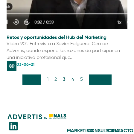
Retos y oportunidades del Hub del Marketing
Video 90". Entrevista a Xavier Folguera, Ceo de
Advertis, donde expone las razones de participar en
una iniciativa profesional que...
03-06-21
3
Previo
1
2
4
5
Próximo
MARKETING
CONSULTORIA
CONTACTO