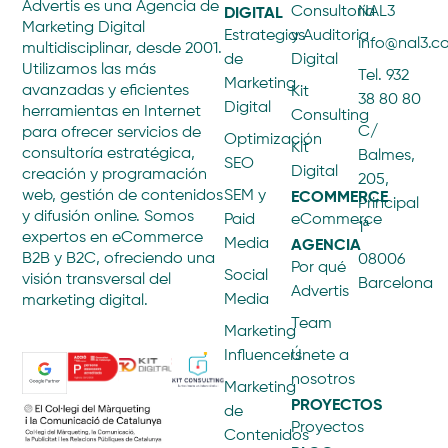
Advertis es una Agencia de
DIGITAL
Consultoría
NAL3
Marketing Digital
Estrategias
y Auditoria
info@nal3.
multidisciplinar, desde 2001.
de
Digital
Utilizamos las más
Tel. 932
Marketing
avanzadas y eficientes
Kit
38 80 80
Digital
herramientas en Internet
Consulting
C/
para ofrecer servicios de
Optimización
Kit
consultoría estratégica,
Balmes,
SEO
Digital
creación y programación
205,
ECOMMERCE
web, gestión de contenidos
SEM y
Principal
y difusión online. Somos
Paid
eCommerce
1ª
expertos en eCommerce
AGENCIA
Media
B2B y B2C, ofreciendo una
08006
Por qué
Social
visión transversal del
Barcelona
Advertis
Media
marketing digital.
Team
Marketing
Influencers
Únete a
nosotros
Marketing
PROYECTOS
de
Proyectos
Contenidos