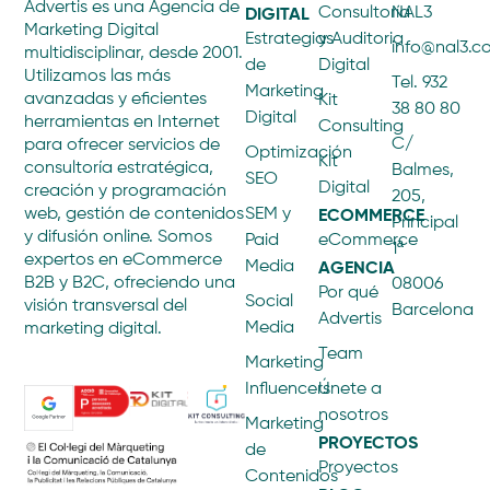
Advertis es una Agencia de
DIGITAL
Consultoría
NAL3
Marketing Digital
Estrategias
y Auditoria
info@nal3.
multidisciplinar, desde 2001.
de
Digital
Utilizamos las más
Tel. 932
Marketing
avanzadas y eficientes
Kit
38 80 80
Digital
herramientas en Internet
Consulting
C/
para ofrecer servicios de
Optimización
Kit
consultoría estratégica,
Balmes,
SEO
Digital
creación y programación
205,
ECOMMERCE
web, gestión de contenidos
SEM y
Principal
y difusión online. Somos
Paid
eCommerce
1ª
expertos en eCommerce
AGENCIA
Media
B2B y B2C, ofreciendo una
08006
Por qué
Social
visión transversal del
Barcelona
Advertis
Media
marketing digital.
Team
Marketing
Influencers
Únete a
nosotros
Marketing
PROYECTOS
de
Proyectos
Contenidos