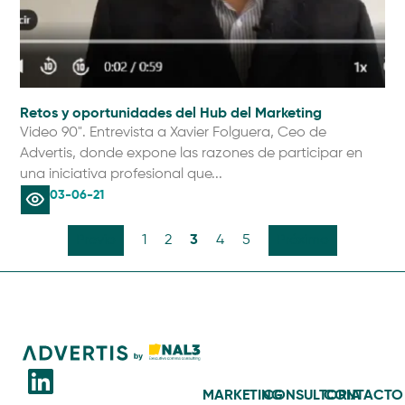
Retos y oportunidades del Hub del Marketing
Video 90". Entrevista a Xavier Folguera, Ceo de
Advertis, donde expone las razones de participar en
una iniciativa profesional que...
03-06-21
3
Previo
1
2
4
5
Próximo
MARKETING
CONSULTORIA
CONTACTO