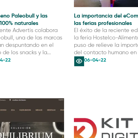
eno Paleobull y las
La importancia del eCo
 100% naturales
las ferias profesionales
ente Advertis colabora
El éxito de la reciente e
obull, una de las marcas
la feria Hostelco-Aliment
án despuntando en el
puso de relieve la impor
de los snacks y la...
del contacto humano en l
4-22
06-04-22