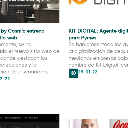
 by Cosmic estrena
KIT DIGITAL: Agente digi
tio web
para Pymes
emente, se ha
Se han presentado las a
do el nuevo sitio web de
la digitalización de pequ
 donde destacan las
medianas empresas bajo
olecciones y la
nombre de Kit Digital, con
28-01-22
ción de diseñadores...
3-22