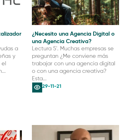
talizador
¿Necesito una Agencia Digital o
una Agencia Creativa?
yudas a
Lectura 5'. Muchas empresas se
eñas y
preguntan ¿Me conviene más
 el
trabajar con una agencia digital
...
o con una agencia creativa?
Esta...
29-11-21