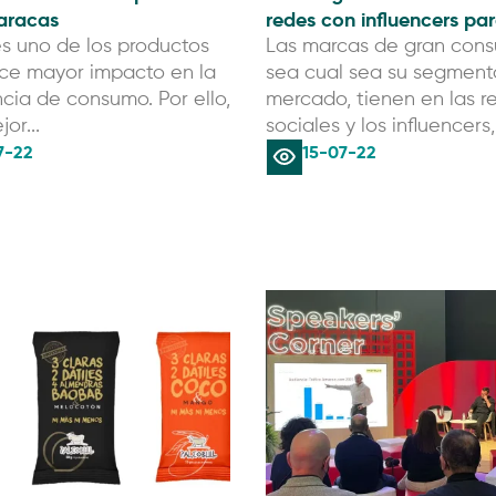
aracas
redes con influencers par
es uno de los productos
Las marcas de gran con
rce mayor impacto en la
sea cual sea su segment
cia de consumo. Por ello,
mercado, tienen en las r
or...
sociales y los influencers,.
7-22
15-07-22