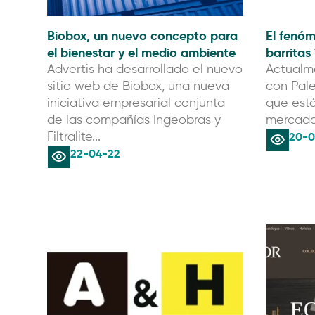
Biobox, un nuevo concepto para
El fenóm
el bienestar y el medio ambiente
barritas
Advertis ha desarrollado el nuevo
Actualm
sitio web de Biobox, una nueva
con Pale
iniciativa empresarial conjunta
que est
de las compañías Ingeobras y
mercado 
20-0
Filtralite...
22-04-22