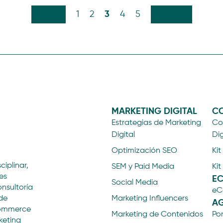
3
Previo
1
2
4
5
Próximo
MARKETING DIGITAL
CO
Estrategias de Marketing
Con
Digital
Dig
Optimización SEO
Kit
ciplinar,
SEM y Paid Media
Kit
es
E
Social Media
onsultoría
eC
de
Marketing Influencers
AG
eCommerce
Marketing de Contenidos
Por
keting