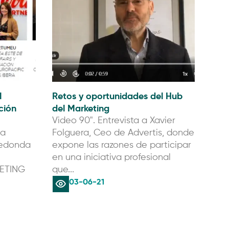
l
Retos y oportunidades del Hub
ción
del Marketing
Video 90". Entrevista a Xavier
 a
Folguera, Ceo de Advertis, donde
redonda
expone las razones de participar
en una iniciativa profesional
ETING
que...
03-06-21