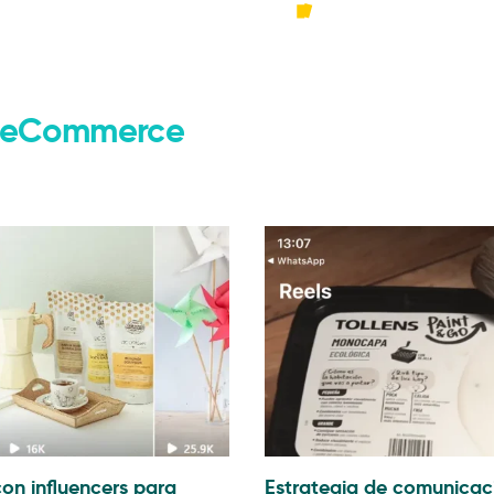
rce
Agencia
Pr
 y eCommerce
on influencers para
Estrategia de comunicac