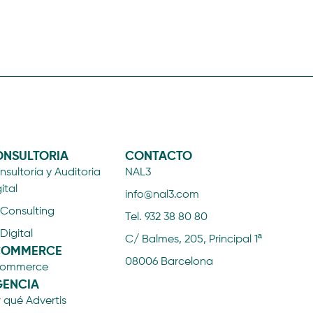
NSULTORIA
CONTACTO
sultoría y Auditoria
NAL3
ital
info@nal3.com
 Consulting
Tel. 932 38 80 80
 Digital
C/ Balmes, 205, Principal 1ª
COMMERCE
08006 Barcelona
ommerce
ENCIA
 qué Advertis