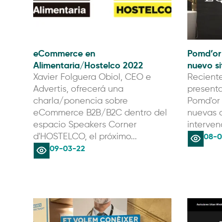
eCommerce en
Pomd’or
Alimentaria/Hostelco 2022
nuevo si
Xavier Folguera Obiol, CEO e
Recient
Advertis, ofrecerá una
presenta
charla/ponencia sobre
Pomd'or
eCommerce B2B/B2C dentro del
nuevas c
espacio Speakers Corner
interven
08-0
d'HOSTELCO, el próximo...
09-03-22