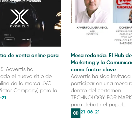
tio de venta online para
Mesa redonda: El Hub de
Marketing y la Comunica
como factor clave
 5' Advertis ha
lado el nuevo sitio de
Advertis ha sido invitada
line de la marca JVC
participar en una mesa 
ictor Company) para la...
dentro del certamen
-21
TECHNOLOGY FOR MARK
para debatir el papel...
21-06-21