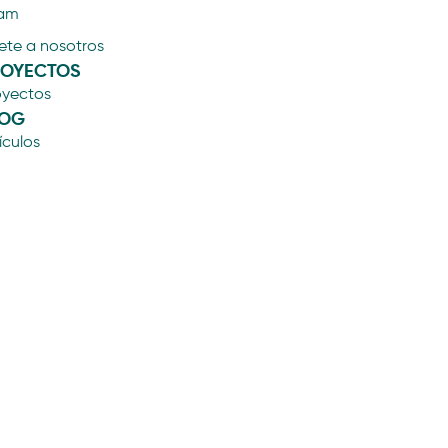
am
ete a nosotros
ROYECTOS
oyectos
LOG
ículos