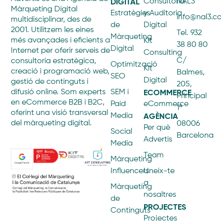
DIGITAL
Consultoría
NAL3
Màrqueting Digital
Estratègies
y Auditoria
info@nal3.
multidisciplinar, des de
de
Digital
2001. Utilitzem les eines
Tel. 932
Màrqueting
més avançades i eficients a
Kit
38 80 80
Digital
Internet per oferir serveis de
Consulting
C/
consultoria estratègica,
Optimització
Kit
creació i programació web,
Balmes,
SEO
Digital
gestió de continguts i
205,
ECOMMERCE
difusió online. Som experts
SEM i
Principal
en eCommerce B2B i B2C,
Paid
eCommerce
1ª
oferint una visió transversal
AGÈNCIA
Media
del màrqueting digital.
08006
Per què
Social
Barcelona
Advertis
Media
Team
Màrqueting
Influencers
Uneix-te
a
Màrqueting
nosaltres
de
PROJECTES
Continguts
Projectes