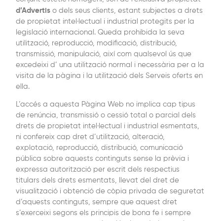
d’Advertis
o dels seus clients, estant subjectes a drets
de propietat intel·lectual i industrial protegits per la
legislació internacional. Queda prohibida la seva
utilització, reproducció, modificació, distribució,
transmissió, manipulació, així com qualsevol ús que
excedeixi d’ una utilització normal i necessària per a la
visita de la pàgina i la utilització dels Serveis oferts en
ella.
L’accés a aquesta Pàgina Web no implica cap tipus
de renúncia, transmissió o cessió total o parcial dels
drets de propietat intel·lectual i industrial esmentats,
ni confereix cap dret d’utilització, alteració,
explotació, reproducció, distribució, comunicació
pública sobre aquests continguts sense la prèvia i
expressa autorització per escrit dels respectius
titulars dels drets esmentats, llevat del dret de
visualització i obtenció de còpia privada de seguretat
d’aquests continguts, sempre que aquest dret
s’exerceixi segons els principis de bona fe i sempre