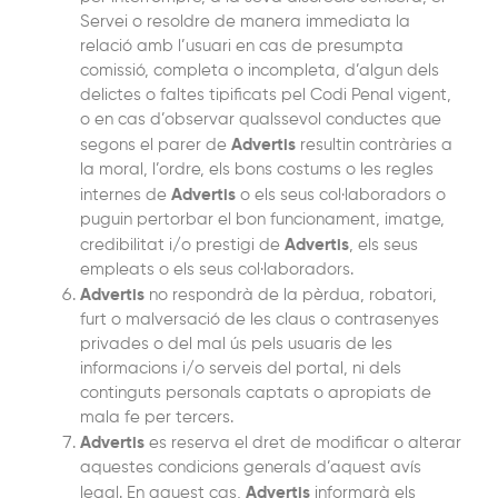
Servei o resoldre de manera immediata la
relació amb l’usuari en cas de presumpta
comissió, completa o incompleta, d’algun dels
delictes o faltes tipificats pel Codi Penal vigent,
o en cas d’observar qualssevol conductes que
Advertis
segons el parer de
resultin contràries a
la moral, l’ordre, els bons costums o les regles
Advertis
internes de
o els seus col·laboradors o
puguin pertorbar el bon funcionament, imatge,
Advertis
credibilitat i/o prestigi de
, els seus
empleats o els seus col·laboradors.
Advertis
no respondrà de la pèrdua, robatori,
furt o malversació de les claus o contrasenyes
privades o del mal ús pels usuaris de les
informacions i/o serveis del portal, ni dels
continguts personals captats o apropiats de
mala fe per tercers.
Advertis
es reserva el dret de modificar o alterar
aquestes condicions generals d’aquest avís
Advertis
legal. En aquest cas,
informarà els