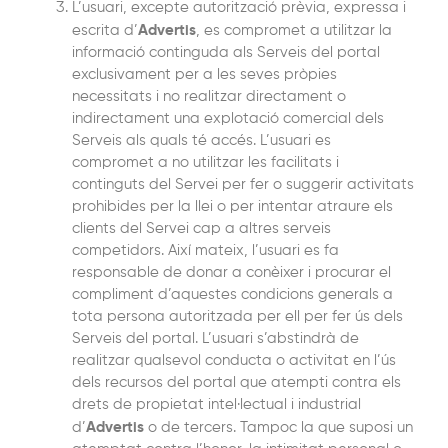
L’usuari, excepte autorització prèvia, expressa i
Advertis
escrita d’
, es compromet a utilitzar la
informació continguda als Serveis del portal
exclusivament per a les seves pròpies
necessitats i no realitzar directament o
indirectament una explotació comercial dels
Serveis als quals té accés. L’usuari es
compromet a no utilitzar les facilitats i
continguts del Servei per fer o suggerir activitats
prohibides per la llei o per intentar atraure els
clients del Servei cap a altres serveis
competidors. Així mateix, l’usuari es fa
responsable de donar a conèixer i procurar el
compliment d’aquestes condicions generals a
tota persona autoritzada per ell per fer ús dels
Serveis del portal. L’usuari s’abstindrà de
realitzar qualsevol conducta o activitat en l’ús
dels recursos del portal que atempti contra els
drets de propietat intel·lectual i industrial
Advertis
d’
o de tercers. Tampoc la que suposi un