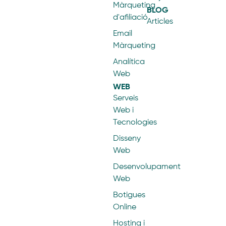
Màrqueting
BLOG
d'afiliació
Articles
Email
Màrqueting
Analítica
Web
WEB
Serveis
Web i
Tecnologies
Disseny
Web
Desenvolupament
Web
Botigues
Online
Hosting i