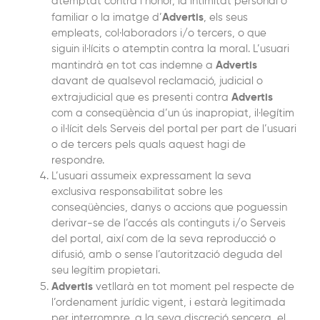
atemptat contra l’honor, la intimitat personal o
Advertis
familiar o la imatge d’
, els seus
empleats, col·laboradors i/o tercers, o que
siguin il·lícits o atemptin contra la moral. L’usuari
Advertis
mantindrà en tot cas indemne a
davant de qualsevol reclamació, judicial o
Advertis
extrajudicial que es presenti contra
com a conseqüència d’un ús inapropiat, il·legítim
o il·lícit dels Serveis del portal per part de l’usuari
o de tercers pels quals aquest hagi de
respondre.
L’usuari assumeix expressament la seva
exclusiva responsabilitat sobre les
conseqüències, danys o accions que poguessin
derivar-se de l’accés als continguts i/o Serveis
del portal, així com de la seva reproducció o
difusió, amb o sense l’autorització deguda del
seu legítim propietari.
Advertis
vetllarà en tot moment pel respecte de
l’ordenament jurídic vigent, i estarà legitimada
per interrompre, a la seva discreció sencera, el