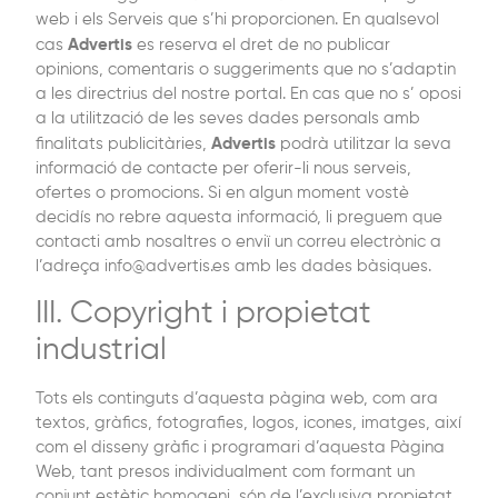
web i els Serveis que s’hi proporcionen. En qualsevol
Advertis
cas
es reserva el dret de no publicar
opinions, comentaris o suggeriments que no s’adaptin
a les directrius del nostre portal. En cas que no s’ oposi
a la utilització de les seves dades personals amb
Advertis
finalitats publicitàries,
podrà utilitzar la seva
informació de contacte per oferir-li nous serveis,
ofertes o promocions. Si en algun moment vostè
decidís no rebre aquesta informació, li preguem que
contacti amb nosaltres o enviï un correu electrònic a
l’adreça info@advertis.es amb les dades bàsiques.
III. Copyright i propietat
industrial
Tots els continguts d’aquesta pàgina web, com ara
textos, gràfics, fotografies, logos, icones, imatges, així
com el disseny gràfic i programari d’aquesta Pàgina
Web, tant presos individualment com formant un
conjunt estètic homogeni, són de l’exclusiva propietat