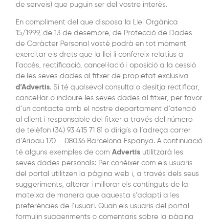
de serveis) que puguin ser del vostre interès.
En compliment del que disposa la Llei Orgànica
15/1999, de 13 de desembre, de Protecció de Dades
de Caràcter Personal vostè podrà en tot moment
exercitar els drets que la llei li confereix relatius a
l’accés, rectificació, cancel·lació i oposició a la cessió
de les seves dades al fitxer de propietat exclusiva
d’Advertis
. Si té qualsevol consulta o desitja rectificar,
cancel·lar o incloure les seves dades al fitxer, per favor
d’un contacte amb el nostre departament d’atenció
al client i responsable del fitxer a través del número
de telèfon (34) 93 415 71 81 o dirigís a l’adreça carrer
d’Aribau 170 – 08036 Barcelona Espanya. A continuació
Advertis
té alguns exemples de com
utilitzarà les
seves dades personals: Per conèixer com els usuaris
del portal utilitzen la pàgina web i, a través dels seus
suggeriments, alterar i millorar els continguts de la
mateixa de manera que aquesta s’adapti a les
preferències de l’usuari. Quan els usuaris del portal
formulin suggeriments o comentaris sobre la pàgina