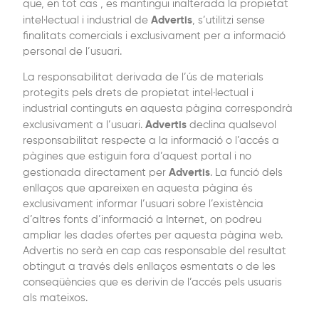
que, en tot cas , es mantingui inalterada la propietat
Advertis
intel·lectual i industrial de
, s’utilitzi sense
finalitats comercials i exclusivament per a informació
personal de l’usuari.
La responsabilitat derivada de l’ús de materials
protegits pels drets de propietat intel·lectual i
industrial continguts en aquesta pàgina correspondrà
Advertis
exclusivament a l’usuari.
declina qualsevol
responsabilitat respecte a la informació o l’accés a
pàgines que estiguin fora d’aquest portal i no
Advertis
gestionada directament per
. La funció dels
enllaços que apareixen en aquesta pàgina és
exclusivament informar l’usuari sobre l’existència
d’altres fonts d’informació a Internet, on podreu
ampliar les dades ofertes per aquesta pàgina web.
Advertis no serà en cap cas responsable del resultat
obtingut a través dels enllaços esmentats o de les
conseqüències que es derivin de l’accés pels usuaris
als mateixos.