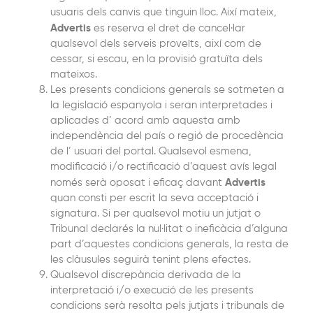
usuaris dels canvis que tinguin lloc. Així mateix,
Advertis
es reserva el dret de cancel·lar
qualsevol dels serveis proveïts, així com de
cessar, si escau, en la provisió gratuïta dels
mateixos.
Les presents condicions generals se sotmeten a
la legislació espanyola i seran interpretades i
aplicades d’ acord amb aquesta amb
independència del país o regió de procedència
de l’ usuari del portal. Qualsevol esmena,
modificació i/o rectificació d’aquest avís legal
Advertis
només serà oposat i eficaç davant
quan consti per escrit la seva acceptació i
signatura. Si per qualsevol motiu un jutjat o
Tribunal declarés la nul·litat o ineficàcia d’alguna
part d’aquestes condicions generals, la resta de
les clàusules seguirà tenint plens efectes.
Qualsevol discrepància derivada de la
interpretació i/o execució de les presents
condicions serà resolta pels jutjats i tribunals de