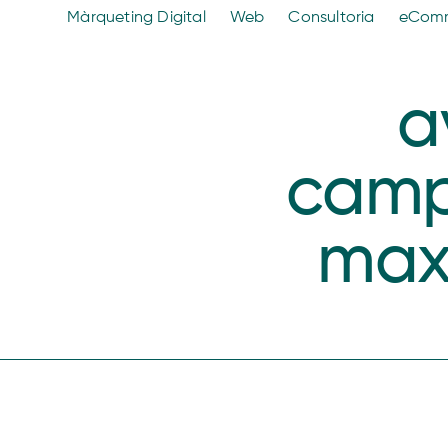
Màrqueting Digital
Web
Consultoria
eCom
a
camp
max 