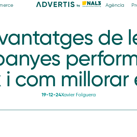
merce
Agència
Pr
vantatges de l
anyes perfor
i com millorar e
19-12-24
Xavier Folguera