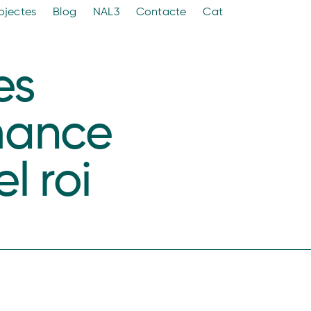
ojectes
Blog
NAL3
Contacte
Cat
es
mance
l roi