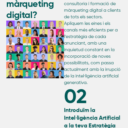
màrqueting
consultoria i formació de
màrqueting digital a clients
digital?
de tots els sectors.
Apliquem les eines i els
canals més eficients per a
l’estratègia de cada
anunciant, amb una
inquietud constant en la
incorporació de noves
possibilitats, com passa
actualment amb la irrupció
de la intel·ligència artificial
generativa.
02
Introduïm la
Intel·ligència Artificial
a la teva Estratègia