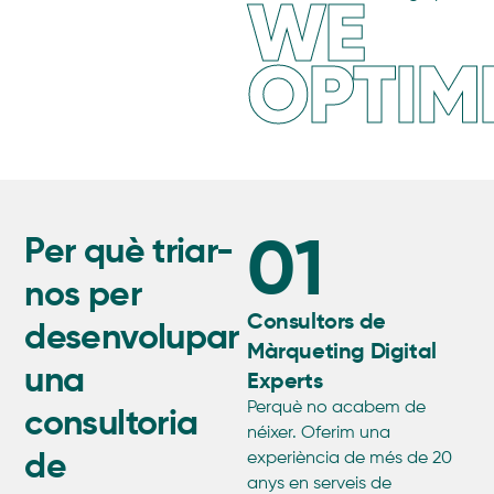
WE
OPTIM
01
Per què triar-
nos per
Consultors de
desenvolupar
Màrqueting Digital
una
Experts
Perquè no acabem de
consultoria
néixer. Oferim una
de
experiència de més de 20
anys en serveis de