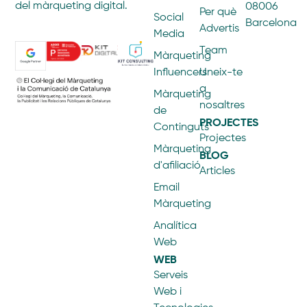
del màrqueting digital.
08006
Per què
Social
Barcelona
Advertis
Media
Team
Màrqueting
Influencers
Uneix-te
a
Màrqueting
nosaltres
de
PROJECTES
Continguts
Projectes
Màrqueting
BLOG
d'afiliació
Articles
Email
Màrqueting
Analítica
Web
WEB
Serveis
Web i