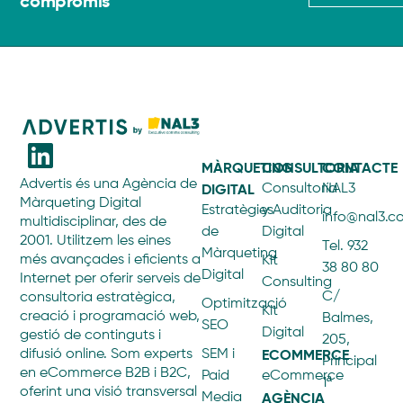
compromís
MÀRQUETING
CONSULTORIA
CONTACTE
Advertis és una Agència de
DIGITAL
Consultoría
NAL3
Màrqueting Digital
Estratègies
y Auditoria
info@nal3.
multidisciplinar, des de
de
Digital
2001. Utilitzem les eines
Tel. 932
Màrqueting
més avançades i eficients a
Kit
38 80 80
Digital
Internet per oferir serveis de
Consulting
C/
consultoria estratègica,
Optimització
Kit
creació i programació web,
Balmes,
SEO
Digital
gestió de continguts i
205,
ECOMMERCE
difusió online. Som experts
SEM i
Principal
en eCommerce B2B i B2C,
Paid
eCommerce
1ª
oferint una visió transversal
AGÈNCIA
Media