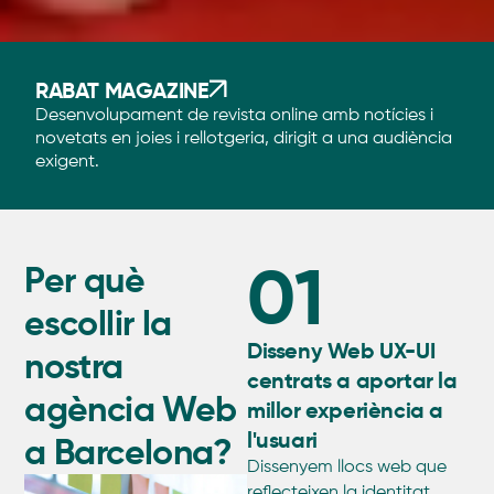
RABAT MAGAZINE
Desenvolupament de revista online amb notícies i
novetats en joies i rellotgeria, dirigit a una audiència
exigent.
01
Per què
escollir la
Disseny Web UX-UI
nostra
centrats a aportar la
agència Web
millor experiència a
l'usuari
a Barcelona?
Dissenyem llocs web que
reflecteixen la identitat