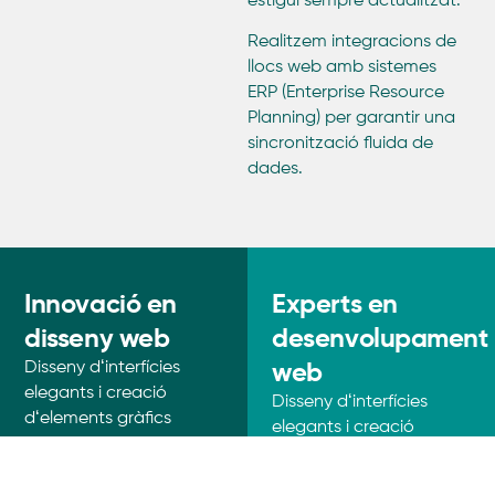
estigui sempre actualitzat.
Realitzem integracions de
llocs web amb sistemes
ERP (Enterprise Resource
Planning) per garantir una
sincronització fluida de
dades.
Innovació en
Experts en
disseny web
desenvolupament
web
Disseny dʻinterfícies
elegants i creació
Disseny dʻinterfícies
dʻelements gràfics
elegants i creació
captivadors: oferim un
dʻelements gràfics
disseny web innovador
captivadors: oferim un