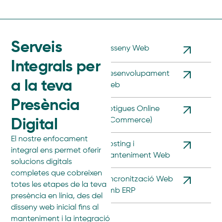
Serveis
Disseny Web
Integrals per
Desenvolupament
a la teva
Web
Presència
Botigues Online
Digital
(eCommerce)
El nostre enfocament
Hosting i
integral ens permet oferir
Manteniment Web
solucions digitals
completes que cobreixen
Sincronització Web
totes les etapes de la teva
amb ERP
presència en línia, des del
disseny web inicial fins al
manteniment i la integració