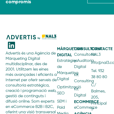
compromís
MÀRQUETING
CONSULTORIA
CONTACTE
Advertis és una Agència de
DIGITAL
Consultoría
NAL3
Màrqueting Digital
Estratègies
y Auditoria
info@nal3.
multidisciplinar, des de
de
Digital
2001. Utilitzem les eines
Tel. 932
Màrqueting
més avançades i eficients a
Kit
38 80 80
Digital
Internet per oferir serveis de
Consulting
C/
consultoria estratègica,
Optimització
Kit
creació i programació web,
Balmes,
SEO
Digital
gestió de continguts i
205,
ECOMMERCE
difusió online. Som experts
SEM i
Principal
en eCommerce B2B i B2C,
Paid
eCommerce
1ª
oferint una visió transversal
AGÈNCIA
Media