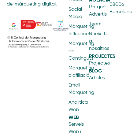
del màrqueting digital.
08006
Per què
Social
Barcelona
Advertis
Media
Team
Màrqueting
Influencers
Uneix-te
a
Màrqueting
nosaltres
de
PROJECTES
Continguts
Projectes
Màrqueting
BLOG
d'afiliació
Articles
Email
Màrqueting
Analítica
Web
WEB
Serveis
Web i