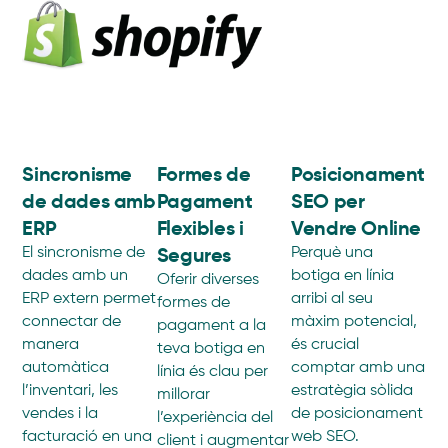
Sincronisme
Formes de
Posicionament
de dades amb
Pagament
SEO per
ERP
Flexibles i
Vendre Online
Segures
El sincronisme de
Perquè una
dades amb un
botiga en línia
Oferir diverses
ERP extern permet
arribi al seu
formes de
connectar de
màxim potencial,
pagament a la
manera
és crucial
teva botiga en
automàtica
comptar amb una
línia és clau per
l’inventari, les
estratègia sòlida
millorar
vendes i la
de posicionament
l’experiència del
facturació en una
web SEO.
client i augmentar