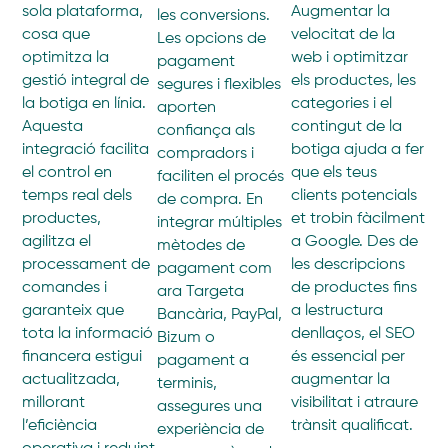
sola plataforma,
Augmentar la
les conversions.
cosa que
velocitat de la
Les opcions de
optimitza la
web i optimitzar
pagament
gestió integral de
els productes, les
segures i flexibles
la botiga en línia.
categories i el
aporten
Aquesta
contingut de la
confiança als
integració facilita
botiga ajuda a fer
compradors i
el control en
que els teus
faciliten el procés
temps real dels
clients potencials
de compra. En
productes,
et trobin fàcilment
integrar múltiples
agilitza el
a Google. Des de
mètodes de
processament de
les descripcions
pagament com
comandes i
de productes fins
ara Targeta
garanteix que
a lestructura
Bancària, PayPal,
tota la informació
denllaços, el SEO
Bizum o
financera estigui
és essencial per
pagament a
actualitzada,
augmentar la
terminis,
millorant
visibilitat i atraure
assegures una
l’eficiència
trànsit qualificat.
experiència de