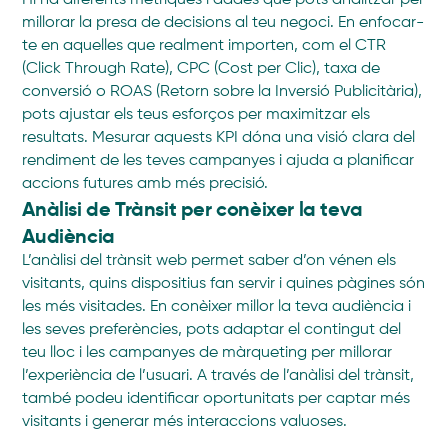
Hi ha diferents mètriques i dades que pots analitzar per
millorar la presa de decisions al teu negoci. En enfocar-
te en aquelles que realment importen, com el CTR
(Click Through Rate), CPC (Cost per Clic), taxa de
conversió o ROAS (Retorn sobre la Inversió Publicitària),
pots ajustar els teus esforços per maximitzar els
resultats. Mesurar aquests KPI dóna una visió clara del
rendiment de les teves campanyes i ajuda a planificar
accions futures amb més precisió.
Anàlisi de Trànsit per conèixer la teva
Audiència
L’anàlisi del trànsit web permet saber d’on vénen els
visitants, quins dispositius fan servir i quines pàgines són
les més visitades. En conèixer millor la teva audiència i
les seves preferències, pots adaptar el contingut del
teu lloc i les campanyes de màrqueting per millorar
l’experiència de l’usuari. A través de l’anàlisi del trànsit,
també podeu identificar oportunitats per captar més
visitants i generar més interaccions valuoses.