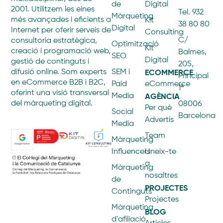
de
Digital
2001. Utilitzem les eines
Tel. 932
Màrqueting
més avançades i eficients a
Kit
38 80 80
Digital
Internet per oferir serveis de
Consulting
C/
consultoria estratègica,
Optimització
Kit
creació i programació web,
Balmes,
SEO
Digital
gestió de continguts i
205,
ECOMMERCE
difusió online. Som experts
SEM i
Principal
en eCommerce B2B i B2C,
Paid
eCommerce
1ª
oferint una visió transversal
AGÈNCIA
Media
del màrqueting digital.
08006
Per què
Social
Barcelona
Advertis
Media
Team
Màrqueting
Influencers
Uneix-te
a
Màrqueting
nosaltres
de
PROJECTES
Continguts
Projectes
Màrqueting
BLOG
d'afiliació