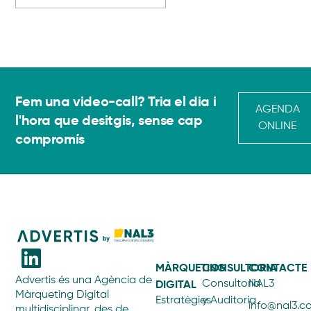
Fem una video-call? Tria el dia i
AGENDA
l'hora que desitgis, sense cap
ONLINE
compromís
MÀRQUETING
CONSULTORIA
CONTACTE
Advertis és una Agència de
DIGITAL
Consultoría
NAL3
Màrqueting Digital
Estratègies
y Auditoria
info@nal3.
multidisciplinar, des de