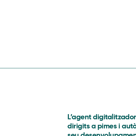
L’agent digitalitzado
dirigits a pimes i a
seu desenvolupament