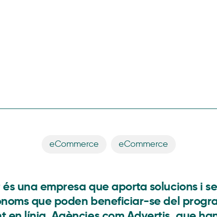
eCommerce
,
eCommerce
r és una empresa que aporta solucions i se
utònoms que poden beneficiar-se del prog
 en línia. Agències com Advertis, que ha