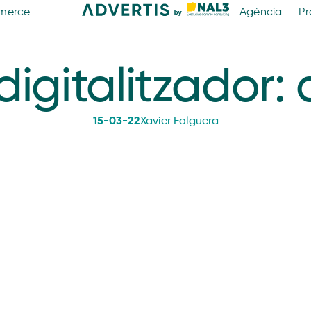
merce
Agència
Pr
igitalitzador:
15-03-22
Xavier Folguera