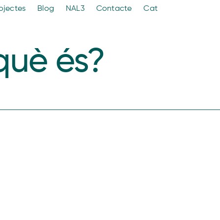
ojectes
Blog
NAL3
Contacte
Cat
 què és?