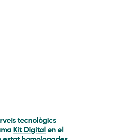
rveis tecnològics
rama
Kit Digital
en el
n estat homologades