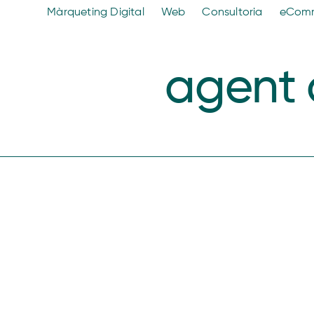
Màrqueting Digital
Web
Consultoria
eCom
agent d