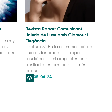
e
Revista Rabat: Comunicant
Joieria de Luxe amb Glamour i
Elegància
 disseny
ó als
Lectura 3'. En la comunicació en
er oferir
línia és fonamental atrapar
l'audiència amb impactes que
traslladin les persones al més
profund...
05-06-24