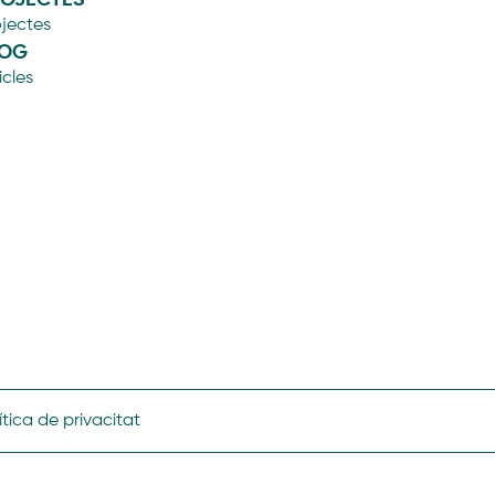
ojectes
LOG
icles
ítica de privacitat