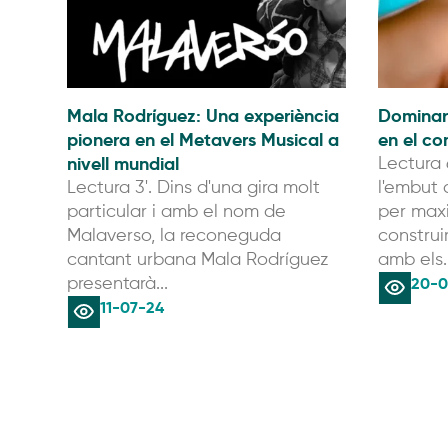
Mala Rodríguez: Una experiència
Dominar
pionera en el Metavers Musical a
en el co
nivell mundial
Lectura 
Lectura 3'. Dins d'una gira molt
l'embut 
particular i amb el nom de
per maxi
Malaverso, la reconeguda
construi
cantant urbana Mala Rodríguez
amb els..
20-0
presentarà...
11-07-24