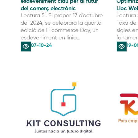
esdeveniment clau per al futur
Optimitz
del comerç electrònic
Lloc We
Lectura 5'. El proper 17 d'octubre
Lectura 
del 2024, se celebrarà la quarta
Taxa de 
edició de l'Ecommerce Day, un
sigles e
esdeveniment en línia...
fonament
07-10-24
19-0