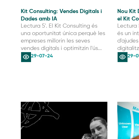
Kit Consulting: Vendes Digitals i
Nou Kit 
Dades amb IA
el Kit C
Lectura 5'. El Kit Consulting és
Lectura 5
una oportunitat única perquè les
és un in
empreses millorin les seves
d'ajudes
vendes digitals i optimitzin l'ús...
digitalit
29-07-24
29-0