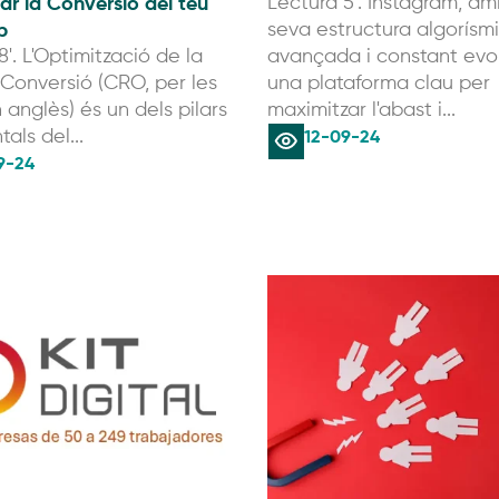
ar la Conversió del teu
Lectura 5'. Instagram, am
b
seva estructura algorísm
8'. L'Optimització de la
avançada i constant evol
Conversió (CRO, per les
una plataforma clau per
n anglès) és un dels pilars
maximitzar l'abast i...
12-09-24
als del...
9-24