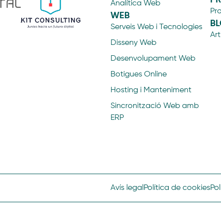
Analítica Web
Pr
WEB
B
Serveis Web i Tecnologies
Art
Disseny Web
Desenvolupament Web
Botigues Online
Hosting i Manteniment
Sincronització Web amb
ERP
Avís legal
Política de cookies
Pol