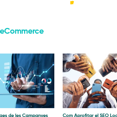
erce
Agència
Pr
 y eCommerce
ges de les Campanyes
Com Aprofitar el SEO Loc