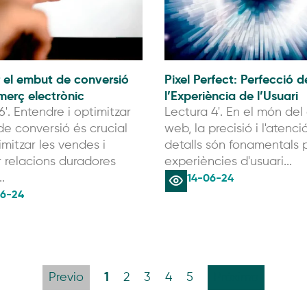
 el embut de conversió
Pixel Perfect: Perfecció d
merç electrònic
l’Experiència de l’Usuari
6'. Entendre i optimitzar
Lectura 4'. En el món del
de conversió és crucial
web, la precisió i l'atenci
mitzar les vendes i
detalls són fonamentals p
r relacions duradores
experiències d'usuari...
14-06-24
.
6-24
1
Previo
2
3
4
5
Próximo