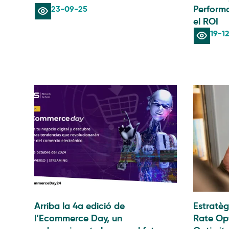
23-09-25
Performa
el ROI
19-1
Arriba la 4a edició de
Estratè
l’Ecommerce Day, un
Rate Op