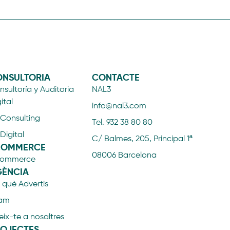
NSULTORIA
CONTACTE
sultoría y Auditoria
NAL3
ital
info@nal3.com
 Consulting
Tel. 932 38 80 80
 Digital
C/ Balmes, 205, Principal 1ª
COMMERCE
08006 Barcelona
ommerce
ÈNCIA
 què Advertis
am
ix-te a nosaltres
OJECTES