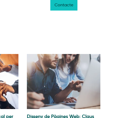
ojectes
Blog
NAL3
Contacte
Cat
al per
Disseny de Pàgines Web: Claus