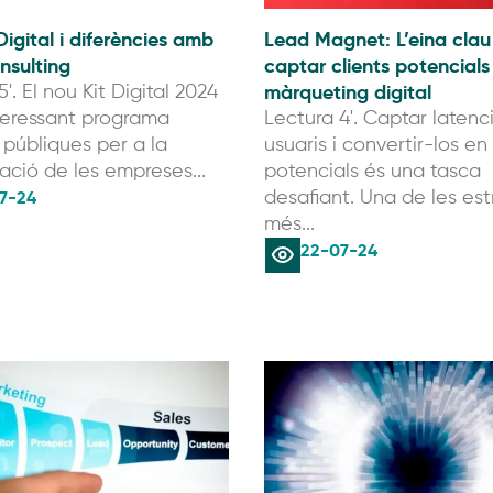
Digital i diferències amb
Lead Magnet: L’eina clau
onsulting
captar clients potencials
màrqueting digital
'. El nou Kit Digital 2024
teressant programa
Lectura 4'. Captar latenc
 públiques per a la
usuaris i convertir-los en 
zació de les empreses...
potencials és una tasca
7-24
desafiant. Una de les est
més...
22-07-24