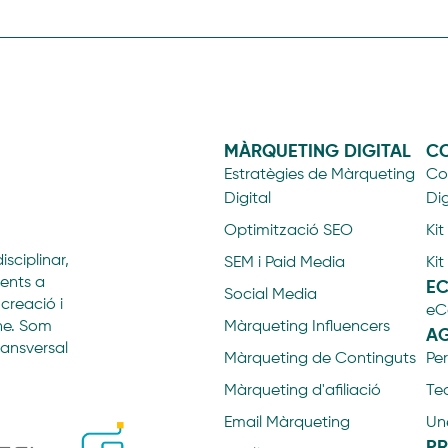
MÀRQUETING DIGITAL
CO
Estratègies de Màrqueting
Con
Digital
Dig
Optimització SEO
Kit
sciplinar,
SEM i Paid Media
Kit
ients a
E
Social Media
 creació i
eC
ine. Som
Màrqueting Influencers
AG
ransversal
Màrqueting de Continguts
Per
Màrqueting d'afiliació
Te
Email Màrqueting
Une
PR