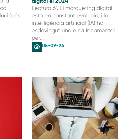
digital el 2024
b la
ica
Lectura 6'. El màrqueting digital
ució, és
està en constant evolució, i la
intel·ligència artificial (IA) ha
esdevingut una eina fonamental
per...
05-09-24