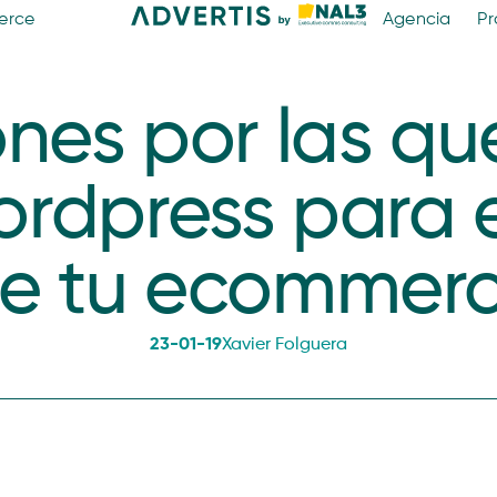
erce
Agencia
Pr
ones por las qu
ordpress para e
e tu ecommer
23-01-19
Xavier Folguera