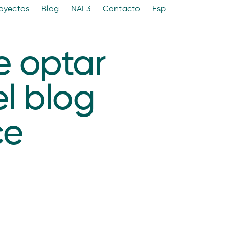
oyectos
Blog
NAL3
Contacto
Esp
e optar
l blog
ce