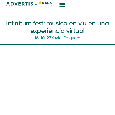
Màrqueting Digital
infinitum fest: música en viu en una
experiència virtual
18-10-23
Xavier Folguera