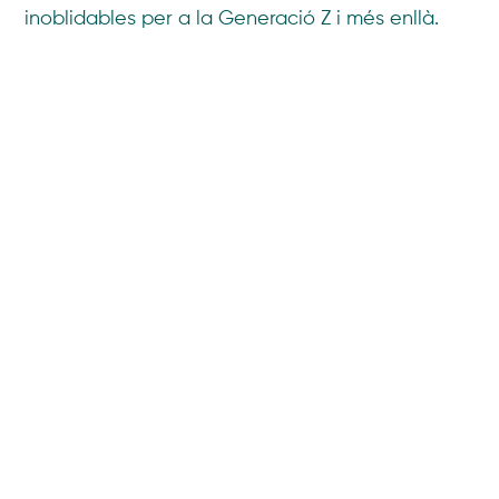
inoblidables per a la Generació Z i més enllà.
Per cert,
Advertis
ha estat l’agència triada per a
la difusió i la promoció en línia d’Infinitum Fest.
Compartir
También te puede interesar