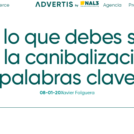
erce
Agencia
Pr
 lo que debes 
 la canibalizac
palabras clav
08-01-20
Xavier Folguera