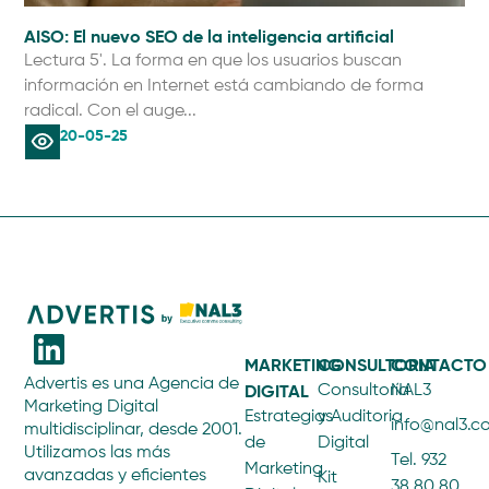
AISO: El nuevo SEO de la inteligencia artificial
Có
Cli
Lectura 5'. La forma en que los usuarios buscan
información en Internet está cambiando de forma
radical. Con el auge...
20-05-25
MARKETING
CONSULTORIA
CONTACTO
Advertis es una Agencia de
DIGITAL
Consultoría
NAL3
Marketing Digital
Estrategias
y Auditoria
info@nal3.
multidisciplinar, desde 2001.
de
Digital
Utilizamos las más
Tel. 932
Marketing
avanzadas y eficientes
Kit
38 80 80