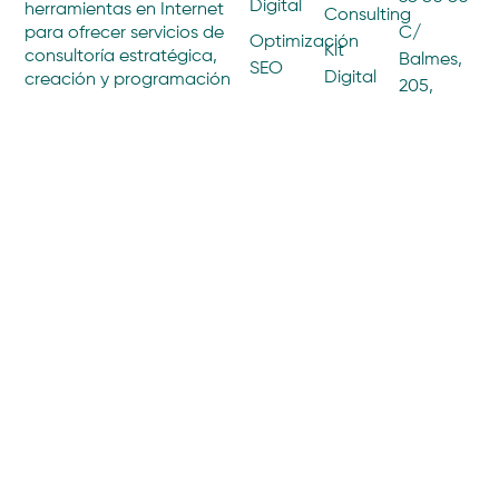
Digital
herramientas en Internet
Consulting
C/
para ofrecer servicios de
Optimización
Kit
consultoría estratégica,
Balmes,
SEO
Digital
creación y programación
205,
ECOMMERCE
web, gestión de contenidos
SEM y
Principal
y difusión online. Somos
Paid
eCommerce
1ª
expertos en eCommerce
AGENCIA
Media
B2B y B2C, ofreciendo una
08006
Por qué
Social
visión transversal del
Barcelona
Advertis
Media
marketing digital.
Team
Marketing
Influencers
Únete a
nosotros
Marketing
PROYECTOS
de
Proyectos
Contenidos
BLOG
Marketing
Artículos
de
Afiliación
Email