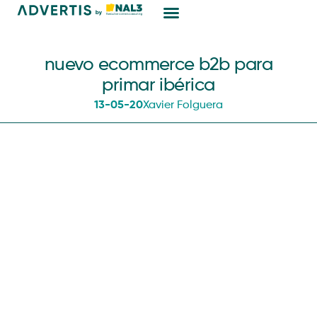
Marketing Digital
nuevo ecommerce b2b para
primar ibérica
13-05-20
Xavier Folguera