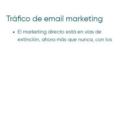
Tráfico de email marketing
El marketing directo está en vías de
extinción, ahora más que nunca, con los
riesgos del contacto físico y su elevado
email
coste. Su heredero natural, el
marketing
es una actividad fundamental en
cualquier estrategia, ya sea en contactos
comerciales, transaccionales y
automatizados. Una buena agencia digital
debe conocer la tecnología de envíos.
Debe saber cuándo y cómo debe impactar
al receptor sin provocar el rechazo del
usuario y de los servidores en la red, para
que no puedan considerarlo spam.