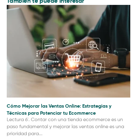
También te puede interesar
Cómo Mejorar las Ventas Online: Estrategias y
Ll
Técnicas para Potenciar tu Ecommerce
cl
Lectura 6'. Contar con una tienda ecommerce es un
Lec
paso fundamental y mejorar las ventas online es una
ce
prioridad para...
eve