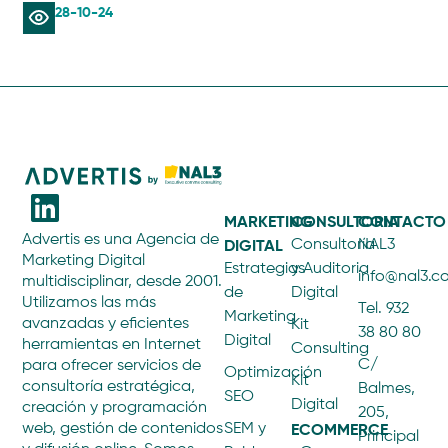
28-10-24
MARKETING
CONSULTORIA
CONTACTO
Advertis es una Agencia de
DIGITAL
Consultoría
NAL3
Marketing Digital
Estrategias
y Auditoria
info@nal3.
multidisciplinar, desde 2001.
de
Digital
Utilizamos las más
Tel. 932
Marketing
avanzadas y eficientes
Kit
38 80 80
Digital
herramientas en Internet
Consulting
C/
para ofrecer servicios de
Optimización
Kit
consultoría estratégica,
Balmes,
SEO
Digital
creación y programación
205,
ECOMMERCE
web, gestión de contenidos
SEM y
Principal