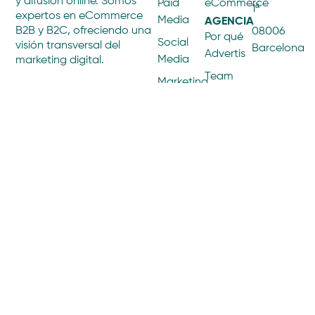
y difusión online. Somos
Paid
eCommerce
1ª
expertos en eCommerce
AGENCIA
Media
B2B y B2C, ofreciendo una
08006
Por qué
Social
visión transversal del
Barcelona
Advertis
Media
marketing digital.
Team
Marketing
Influencers
Únete a
nosotros
Marketing
PROYECTOS
de
Proyectos
Contenidos
BLOG
Marketing
Artículos
de
Afiliación
Email
Marketing
Analítica
Web
WEB