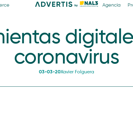
erce
Agencia
Pr
ientas digitale
coronavirus
03-03-20
Xavier Folguera