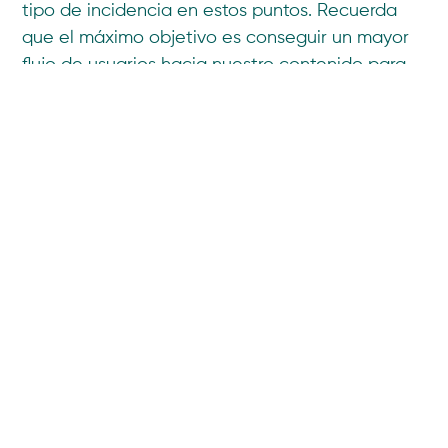
tipo de incidencia en estos puntos. Recuerda
que el máximo objetivo es conseguir un mayor
flujo de usuarios hacia nuestro contenido para
poder captar más clientes.
Compartir
También te puede interesar