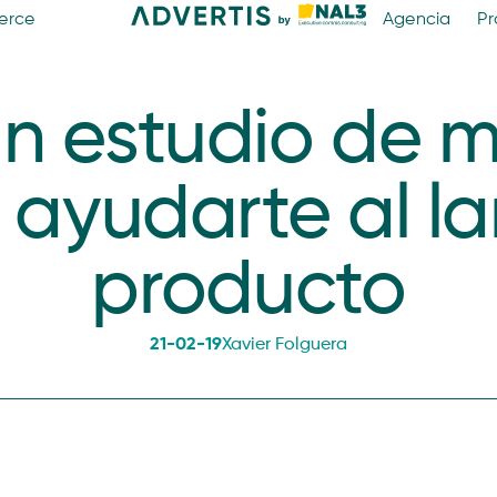
erce
Agencia
Pr
n estudio de 
ayudarte al la
producto
21-02-19
Xavier Folguera