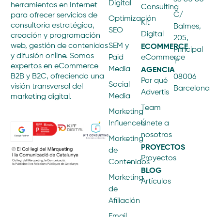
Digital
herramientas en Internet
Consulting
C/
para ofrecer servicios de
Optimización
Kit
consultoría estratégica,
Balmes,
SEO
Digital
creación y programación
205,
ECOMMERCE
web, gestión de contenidos
SEM y
Principal
y difusión online. Somos
Paid
eCommerce
1ª
expertos en eCommerce
AGENCIA
Media
B2B y B2C, ofreciendo una
08006
Por qué
Social
visión transversal del
Barcelona
Advertis
Media
marketing digital.
Team
Marketing
Influencers
Únete a
nosotros
Marketing
PROYECTOS
de
Proyectos
Contenidos
BLOG
Marketing
Artículos
de
Afiliación
Email