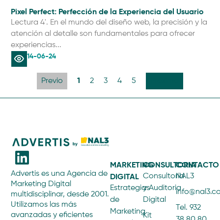
Pixel Perfect: Perfección de la Experiencia del Usuario
Lectura 4'. En el mundo del diseño web, la precisión y la
atención al detalle son fundamentales para ofrecer
experiencias...
14-06-24
1
Previo
2
3
4
5
Próximo
MARKETING
CONSULTORIA
CONTACTO
Advertis es una Agencia de
DIGITAL
Consultoría
NAL3
Marketing Digital
Estrategias
y Auditoria
info@nal3.
multidisciplinar, desde 2001.
de
Digital
Utilizamos las más
Tel. 932
Marketing
avanzadas y eficientes
Kit
38 80 80