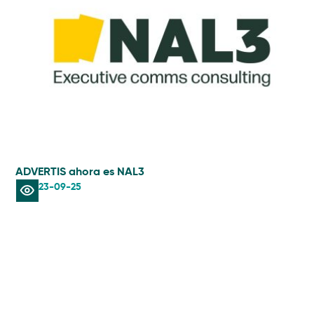
ADVERTIS ahora es NAL3
AIS
23-09-25
Lec
in
rad