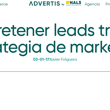
erce
Agencia
Pr
etener leads t
ategia de mark
03-01-17
Xavier Folguera