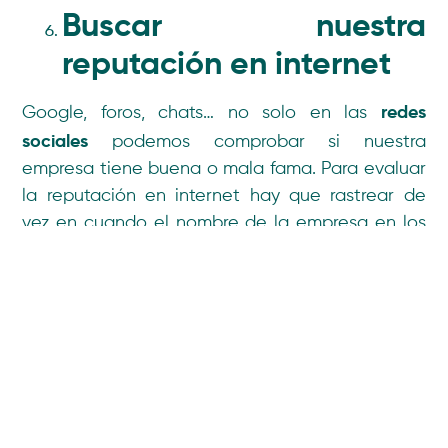
Buscar nuestra
reputación en internet
redes
Google, foros, chats… no solo en las
sociales
podemos comprobar si nuestra
empresa tiene buena o mala fama. Para evaluar
la reputación en internet hay que rastrear de
vez en cuando el nombre de la empresa en los
principales buscadores y ver dónde, cómo y
porqué hablan de nosotros en estos sitios.
Descubrir que estamos desconectados del
mundo on line puede hacer que nos dé una
señal de porqué nuestras ventas han caído, que
hay de cierto en los rumores que no nos ponen
en un buen lugar… tampoco hay que
obsesionarse con ello, pero sí tenerlo en cuenta