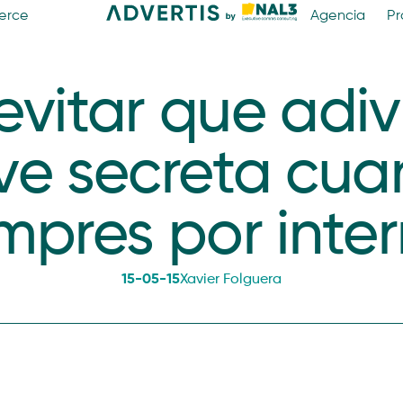
erce
Agencia
Pr
vitar que adiv
ve secreta cu
mpres por inter
15-05-15
Xavier Folguera