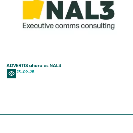
ADVERTIS ahora es NAL3
AIS
23-09-25
Lec
in
rad