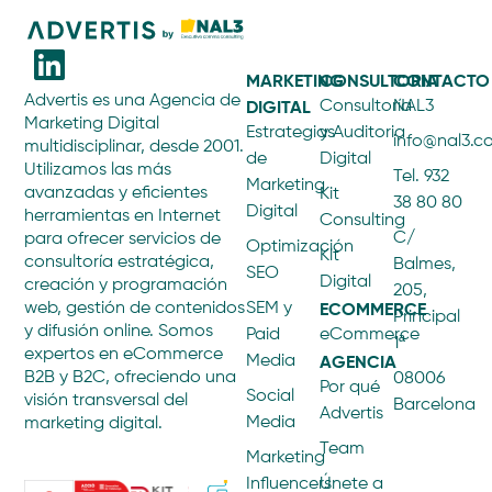
MARKETING
CONSULTORIA
CONTACTO
Advertis es una Agencia de
DIGITAL
Consultoría
NAL3
Marketing Digital
Estrategias
y Auditoria
info@nal3.
multidisciplinar, desde 2001.
de
Digital
Utilizamos las más
Tel. 932
Marketing
avanzadas y eficientes
Kit
38 80 80
Digital
herramientas en Internet
Consulting
C/
para ofrecer servicios de
Optimización
Kit
consultoría estratégica,
Balmes,
SEO
Digital
creación y programación
205,
ECOMMERCE
web, gestión de contenidos
SEM y
Principal
y difusión online. Somos
Paid
eCommerce
1ª
expertos en eCommerce
AGENCIA
Media
B2B y B2C, ofreciendo una
08006
Por qué
Social
visión transversal del
Barcelona
Advertis
Media
marketing digital.
Team
Marketing
Influencers
Únete a