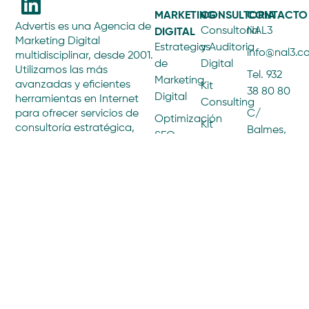
MARKETING
CONSULTORIA
CONTACTO
Advertis es una Agencia de
DIGITAL
Consultoría
NAL3
Marketing Digital
Estrategias
y Auditoria
info@nal3.
multidisciplinar, desde 2001.
de
Digital
Utilizamos las más
Tel. 932
Marketing
avanzadas y eficientes
Kit
38 80 80
Digital
herramientas en Internet
Consulting
C/
para ofrecer servicios de
Optimización
Kit
consultoría estratégica,
Balmes,
SEO
Digital
creación y programación
205,
ECOMMERCE
web, gestión de contenidos
SEM y
Principal
y difusión online. Somos
Paid
eCommerce
1ª
expertos en eCommerce
AGENCIA
Media
B2B y B2C, ofreciendo una
08006
Por qué
Social
visión transversal del
Barcelona
Advertis
Media
marketing digital.
Team
Marketing
Influencers
Únete a
nosotros
Marketing
PROYECTOS
de