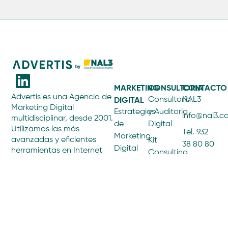
MARKETING
CONSULTORIA
CONTACTO
Advertis es una Agencia de
DIGITAL
Consultoría
NAL3
Marketing Digital
Estrategias
y Auditoria
info@nal3.
multidisciplinar, desde 2001.
de
Digital
Utilizamos las más
Tel. 932
Marketing
avanzadas y eficientes
Kit
38 80 80
Digital
herramientas en Internet
Consulting
C/
para ofrecer servicios de
Optimización
Kit
consultoría estratégica,
Balmes,
SEO
Digital
creación y programación
205,
ECOMMERCE
web, gestión de contenidos
SEM y
Principal
y difusión online. Somos
Paid
eCommerce
1ª
expertos en eCommerce
AGENCIA
Media
B2B y B2C, ofreciendo una
08006