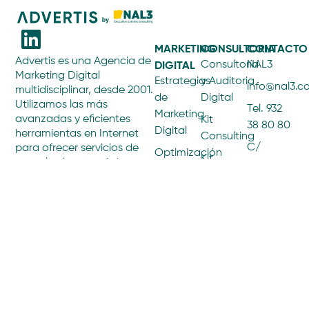
MARKETING
CONSULTORIA
CONTACTO
Advertis es una Agencia de
DIGITAL
Consultoría
NAL3
Marketing Digital
Estrategias
y Auditoria
info@nal3.
multidisciplinar, desde 2001.
de
Digital
Utilizamos las más
Tel. 932
Marketing
avanzadas y eficientes
Kit
38 80 80
Digital
herramientas en Internet
Consulting
C/
para ofrecer servicios de
Optimización
Kit
consultoría estratégica,
Balmes,
SEO
Digital
creación y programación
205,
ECOMMERCE
web, gestión de contenidos
SEM y
Principal
y difusión online. Somos
Paid
eCommerce
1ª
expertos en eCommerce
AGENCIA
Media
B2B y B2C, ofreciendo una
08006
Por qué
Social
visión transversal del
Barcelona
Advertis
Media
marketing digital.
Team
Marketing
Influencers
Únete a