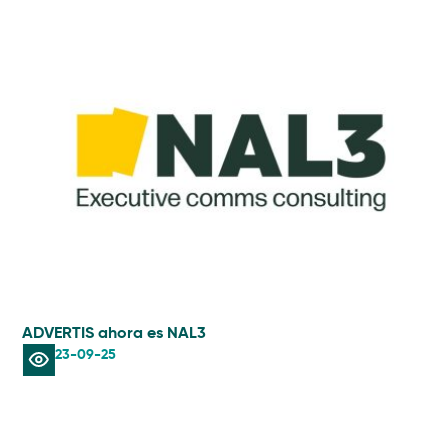
ADVERTIS ahora es NAL3
AIS
23-09-25
Lec
in
rad