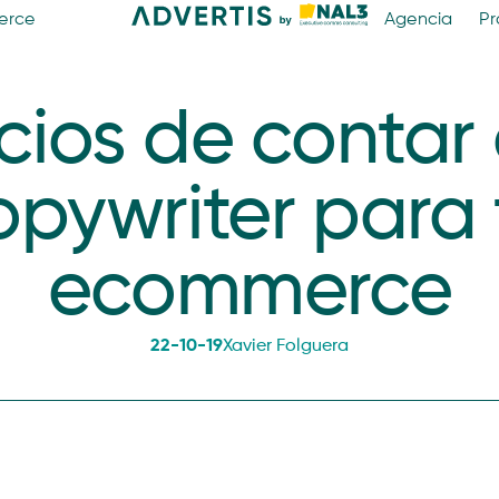
erce
Agencia
Pr
cios de contar
opywriter para 
ecommerce
22-10-19
Xavier Folguera